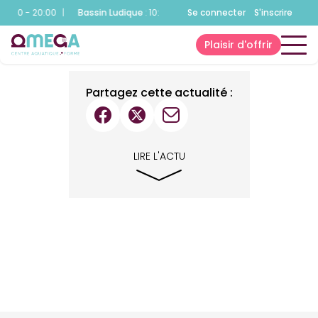
:00 - 20:00
|
Bassin Ludique
:
10:00 - 20:00
Se connecter
|
Fitness
:
10:00 - 20:00
S'inscrire
|
Plaisir d'offrir
Partagez cette actualité :
LIRE L'ACTU